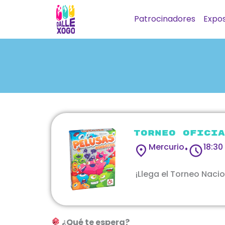
Ir
Patrocinadores
Expos
al
contenido
Torneo Oficia
Mercurio
18:30
•
¡Llega el Torneo Naci
¿Qué te espera?