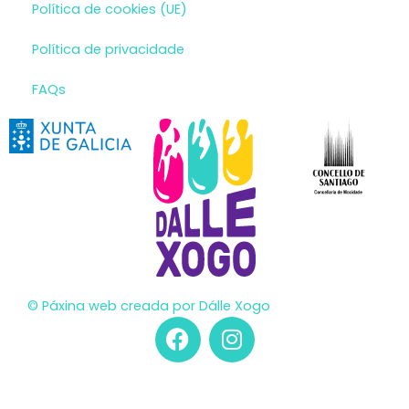
Política de cookies (UE)
Política de privacidade
FAQs
© Páxina web creada por Dálle Xogo
F
I
a
n
c
s
e
t