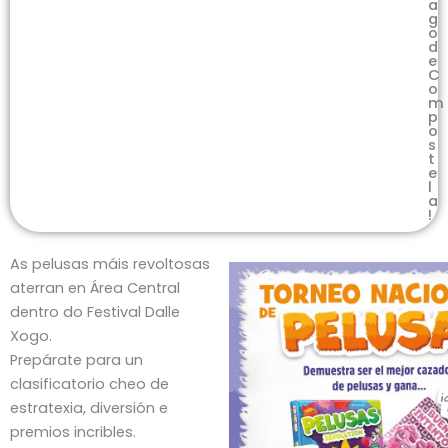
a
g
o
d
e
C
o
m
p
o
s
t
e
l
a
!
As pelusas máis revoltosas
aterran en Área Central
dentro do Festival Dalle
Xogo.
Prepárate para un
clasificatorio cheo de
estratexia, diversión e
premios incribles.