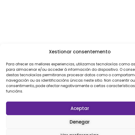
b
a
o
g
o
r
k
a
m
Xestionar consentemento
Para ofrecer as mellores experiencias, utilizamos tecnoloxías como a
para almacenar e/ou acceder á información do dispositivo. O cons
destas tecnoloxías permitiranos procesar datos como o comportam
navegación ou as identificacións únicas neste sitio. Non consentir ou 
consentimento, pode afectar negativamente a certas características
funcións.
Aceptar
Denegar