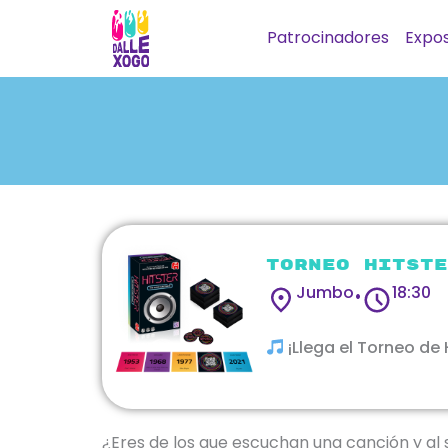
Ir
Patrocinadores
Expos
al
contenido
Torneo hitste
Jumbo
18:30
•
¡Llega el Torneo de
¿Eres de los que escuchan una canción y al