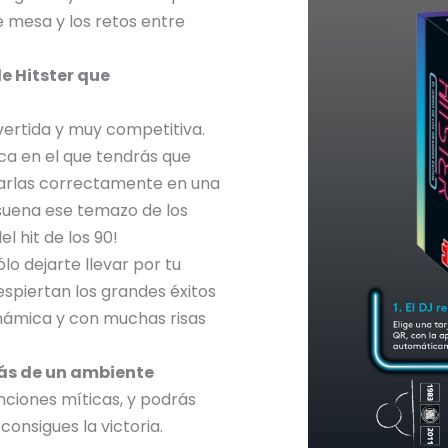
e mesa y los retos entre
e Hitster que
ivertida y muy competitiva.
ca en el que tendrás que
arlas correctamente en una
 suena ese temazo de los
l hit de los 90!
sólo dejarte llevar por tu
espiertan los grandes éxitos
inámica y con muchas risas
rás de un ambiente
nciones míticas, y podrás
 consigues la victoria.